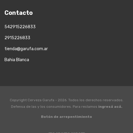
Contacto
542915226833
2915226833
tienda@garufa.com.ar
Bahia Blanca
Copyright Cerveza Garufa - 2026. Todos los derechos reservados.
Defensa de las y los consumidores. Para reclamos
ingresá acá.
Botón de arrepentimiento